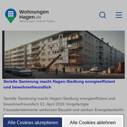
Wohnungen
Hagen
.de
Wohnungen einfach finden
Serielle Sanierung macht Hagen-Siedlung energieeffizient
und bewohnerfreundlich
Serielle Sanierung macht Hagen-Siedlung energieeffizient und
bewohnerfreundlich 01. April 2026 Vorgefertigte
Fassadenelemente verkürzen Bauzeit und senken EnergiebedarfIn
Hagen beginnt bald ein umfangreiches Modernisierungsprojekt:
Eine Wohnsiedlung aus den 1960er-Jahren mit zwölf
Alle Cookies akzeptieren
Alle Cookies ablehnen
weiterlesen
Mehrfamilienhäusern und 192 Wohnungen erhält eine neue Hülle