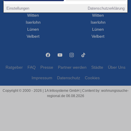
Herne
Herne
Einstellungen
Remscheid
Remscheid
Datenschutzerklärung
Witten
Witten
Iserlohn
Iserlohn
Lünen
Lünen
Velbert
Velbert
Ratgeber
FAQ
Presse
Partner werden
Städte
Über Uns
Impressum
Datenschutz
Cookies
Copyright © 2000 - 2026 | 1A Infosysteme GmbH | Content by: wohnungssuche-
regional.de 06.08.2026