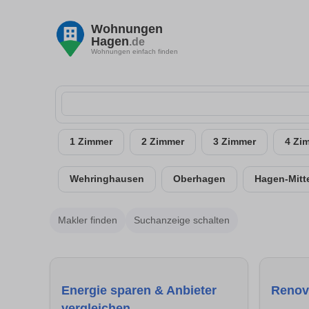
Wohnungen
Hagen
.de
Wohnungen einfach finden
1 Zimmer
2 Zimmer
3 Zimmer
4 Zi
Wehringhausen
Oberhagen
Hagen-Mitt
Makler finden
Suchanzeige schalten
Energie sparen & Anbieter
Renov
vergleichen