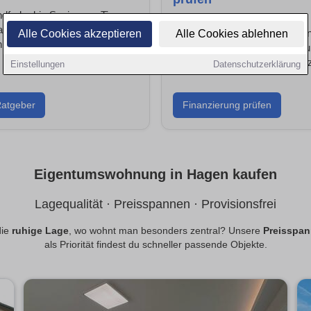
farbe bis Sanierung: Tipps,
ahmen und Handwerkersuche
Was kannst du dir leisten? Ba
Alle Cookies akzeptieren
Alle Cookies ablehnen
 für dein Projekt.
Hagen & Kredite vergleichen 
Förderprogramme optimal nut
Einstellungen
Datenschutzerklärung
atgeber
Finanzierung prüfen
Eigentumswohnung in Hagen kaufen
Lagequalität · Preisspannen · Provisionsfrei
die
ruhige Lage
, wo wohnt man besonders zentral? Unsere
Preisspa
als Priorität findest du schneller passende Objekte.