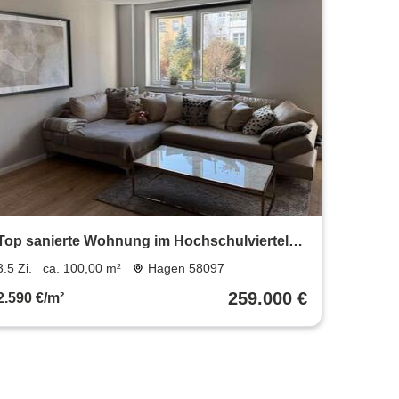
Top sanierte Wohnung im Hochschulviertel
*provisionsfrei*
3.5 Zi.
ca. 100,00 m²
Hagen 58097
259.000 €
2.590 €/m²