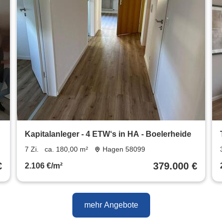
Kapitalanleger - 4 ETW‘s in HA - Boelerheide
7 Zi.
ca. 180,00 m²
Hagen 58099
€
379.000 €
2.106 €/m²
mehr Angebote