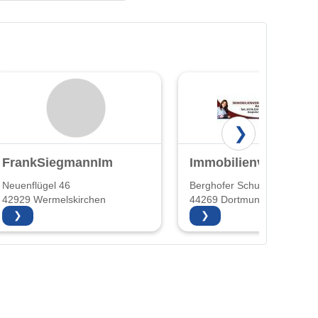
❯
FrankSiegmannImmobilien
Immobilienvermittlu
Neuenflügel 46
Berghofer Schulstr. 1
42929 Wermelskirchen
44269 Dortmund
❯
❯