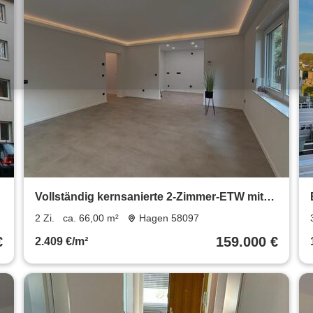
Vollständig kernsanierte 2-Zimmer-ETW mit
Terrasse und Stellplatz
2 Zi.
ca. 66,00 m²
Hagen 58097
€
159.000 €
2.409 €/m²