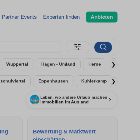
Partner Events
Experten finden
Anbieten
❯
Wuppertal
Hagen - Umland
Herne
Remscheid
❯
schulviertel
Eppenhausen
Kuhlerkamp
Eilpe
Leben, wo andere Urlaub machen
Immobilien im Ausland
ung
Bewertung & Marktwert
einschätzen