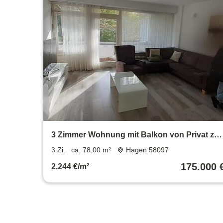
3 Zimmer Wohnung mit Balkon von Privat zu
verkaufen
3 Zi.
ca. 78,00 m²
Hagen 58097
175.000 
2.244 €/m²