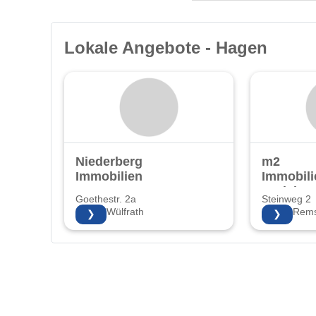
Lokale Angebote - Hagen
Niederberg
m2
Immobilien
Immobil
Projekte
Goethestr. 2a
Steinweg 2
KG
42489 Wülfrath
42853 Rems
❯
❯