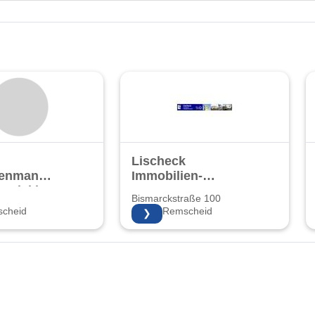
Lischeck
ienmanagement
Immobilien-
ntwicklung
Management
Bismarckstraße 100
GmbH
cheid
42859 Remscheid
❯