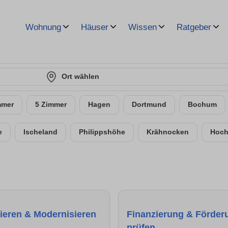
Wohnung
Häuser
Wissen
Ratgeber
Ort wählen
mmer
5 Zimmer
Hagen
Dortmund
Bochum
e
Ischeland
Philippshöhe
Krähnocken
Hoch
ieren & Modernisieren
Finanzierung & Förder
prüfen