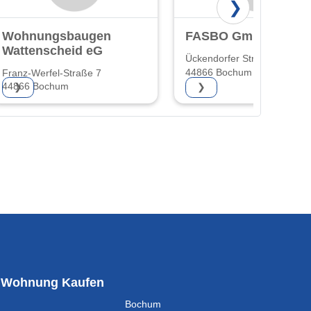
❯
Wohnungsbaugenossenschaft
FASBO GmbH
Wattenscheid eG
Ückendorfer Str. 82
44866 Bochum
Franz-Werfel-Straße 7
44866 Bochum
❯
❯
Wohnung Kaufen
Bochum