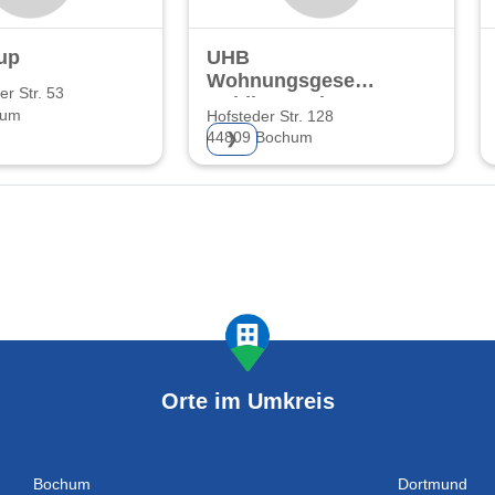
up
UHB
Wohnungsgesellschaft
er Str. 53
Holding GmbH
hum
Hofsteder Str. 128
44809 Bochum
❯
Orte im Umkreis
Bochum
Dortmund