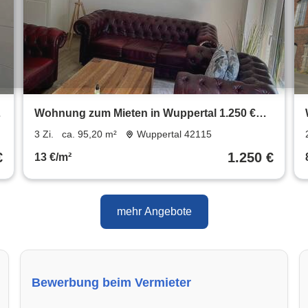
Wohnung zum Mieten in Wuppertal 1.250 €
95.2 m²
3 Zi.
ca. 95,20 m²
Wuppertal 42115
€
1.250 €
13 €/m²
mehr Angebote
Bewerbung beim Vermieter