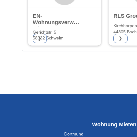
EN-
RLS Gro
Wohnungsverwaltungsgesellschaft
Kirchharpen
mbH
44805 Boc
Gerichtstr. 5
58332 Schwelm
❯
❯
Wohnung Mieten
Dortmund