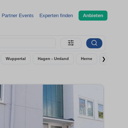
Partner Events
Experten finden
Anbieten
❯
Wuppertal
Hagen - Umland
Herne
Remscheid