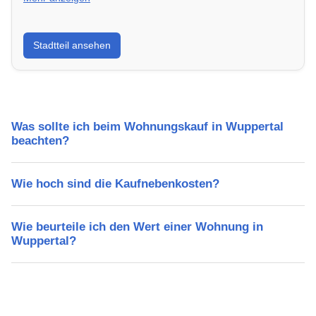
Erfahre mehr über deinen Stadtteil in Wuppertal:
Stadtteil ansehen
Lebensqualität, Verkehrsanbindung, Schulen,
Freizeitmöglichkeiten und Mietpreise.
Was sollte ich beim Wohnungskauf in Wuppertal
beachten?
Wie hoch sind die Kaufnebenkosten?
Wie beurteile ich den Wert einer Wohnung in
Wuppertal?