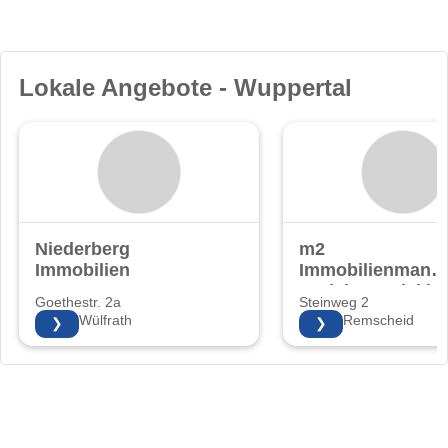
Lokale Angebote - Wuppertal
Niederberg
m2
Immobilien
Immobilienmana
Projektentwicklu
Goethestr. 2a
Steinweg 2
KG
42489 Wülfrath
42853 Remscheid
❯
❯