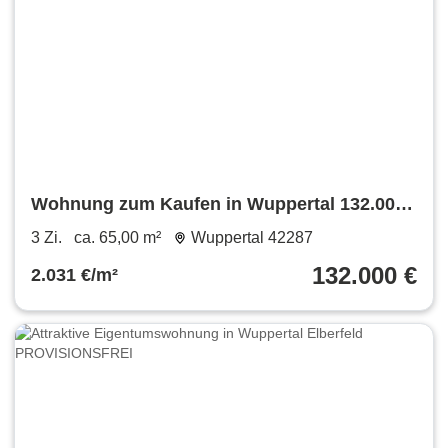
Wohnung zum Kaufen in Wuppertal 132.000
€ 65 m²
3 Zi.
ca. 65,00 m²
Wuppertal 42287
132.000 €
2.031 €/m²