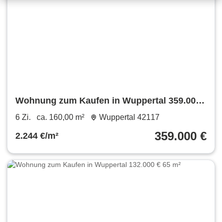
Wohnung zum Kaufen in Wuppertal 359.000
€ 160 m²
6 Zi.
ca. 160,00 m²
Wuppertal 42117
359.000 €
2.244 €/m²