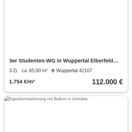
3er Studenten-WG in Wuppertal Elberfeld
Kapitalanlage
3 Zi.
ca. 65,00 m²
Wuppertal 42107
112.000 €
1.754 €/m²