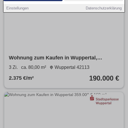
Einstellungen
Datenschutzerklärung
Wohnung zum Kaufen in Wuppertal,
Elberfeld 190.000 € 80 m²
3 Zi.
ca. 80,00 m²
Wuppertal 42113
190.000 €
2.375 €/m²