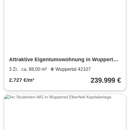
Attraktive Eigentumswohnung in Wuppertal
Elberfeld PROVISIONSFREI
3 Zi.
ca. 88,00 m²
Wuppertal 42107
239.999 €
2.727 €/m²