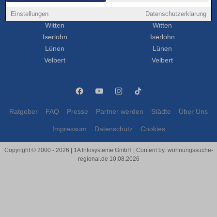
Herne
Herne
Einstellungen
Remscheid
Remscheid
Datenschutzerklärung
Witten
Witten
Iserlohn
Iserlohn
Lünen
Lünen
Velbert
Velbert
Ratgeber
FAQ
Presse
Partner werden
Städte
Über Uns
Impressum
Datenschutz
Cookies
Copyright © 2000 - 2026 | 1A Infosysteme GmbH | Content by: wohnungssuche-
regional.de 10.08.2026