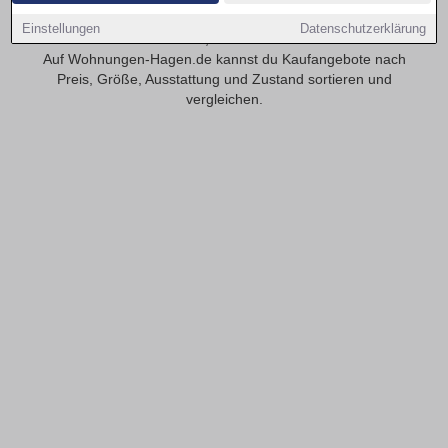
Entdecke 4-Zimmer-Eigentumswohnungen in Hagen, wenn
Einstellungen
Datenschutzerklärung
du mehr Raum für Familie, Gäste oder Homeoffice suchst.
Auf Wohnungen-Hagen.de kannst du Kaufangebote nach
Preis, Größe, Ausstattung und Zustand sortieren und
vergleichen.