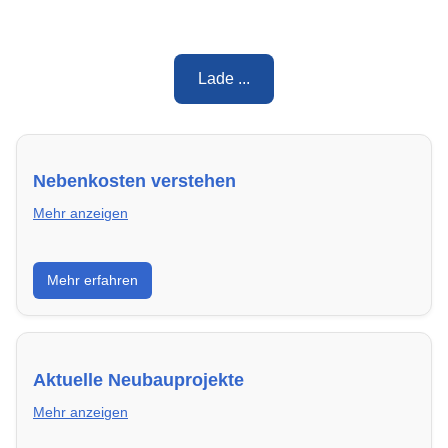
Lade ...
Nebenkosten verstehen
Mehr anzeigen
Erfahre, welche Nebenkosten rechtmäßig sind und
Mehr erfahren
wie du deine monatliche Belastung optimieren
kannst.
Aktuelle Neubauprojekte
Mehr anzeigen