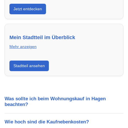
Entdecke Neubauprojekte in Hagen – modern,
Jetzt entdecken
energieeffizient und sofort bezugsfertig.
Mein Stadtteil im Überblick
Mehr anzeigen
Erfahre mehr über deinen Stadtteil in Hagen:
Stadtteil ansehen
Lebensqualität, Verkehrsanbindung, Schulen,
Freizeitmöglichkeiten und Mietpreise.
Was sollte ich beim Wohnungskauf in Hagen
beachten?
Wie hoch sind die Kaufnebenkosten?