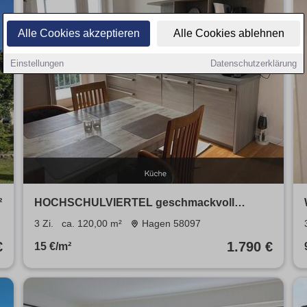
Alle Cookies akzeptieren
Alle Cookies ablehnen
Einstellungen
Datenschutzerklärung
²
HOCHSCHULVIERTEL geschmackvoll
MÖBLIERTE Altbauwohnung
3 Zi.
ca. 120,00 m²
Hagen 58097
€
1.790 €
15 €/m²