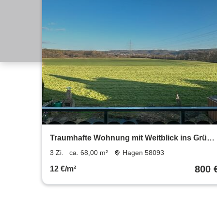
Traumhafte Wohnung mit Weitblick ins Grüne
in Berchum
3 Zi.
ca. 68,00 m²
Hagen 58093
800 
12 €/m²