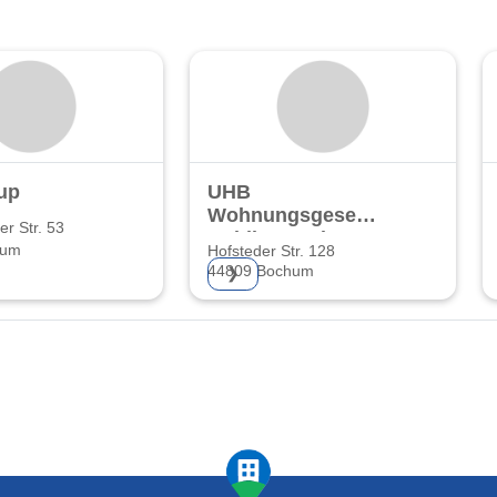
up
UHB
Wohnungsgesellschaft
er Str. 53
Holding GmbH
hum
Hofsteder Str. 128
44809 Bochum
❯