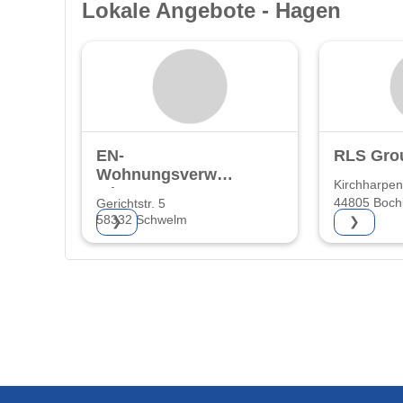
Lokale Angebote - Hagen
EN-
RLS Gro
Wohnungsverwaltungsgesellschaft
Kirchharpen
mbH
44805 Boc
Gerichtstr. 5
58332 Schwelm
❯
❯