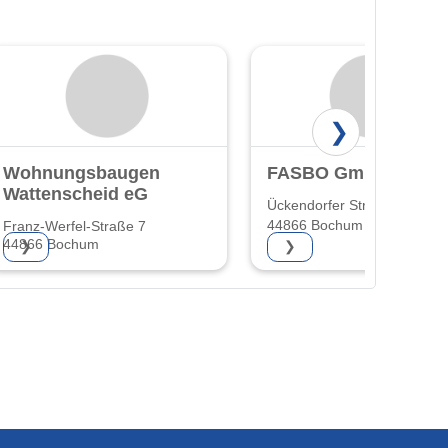
❯
Wohnungsbaugenossenschaft
FASBO GmbH
Wattenscheid eG
Ückendorfer Str. 82
44866 Bochum
Franz-Werfel-Straße 7
44866 Bochum
❯
❯