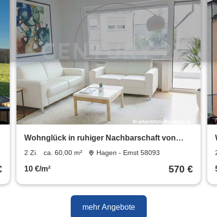
Wohnglück in ruhiger Nachbarschaft von
Emst
2 Zi.
ca. 60,00 m²
Hagen - Emst 58093
€
570 €
10 €/m²
mehr Angebote