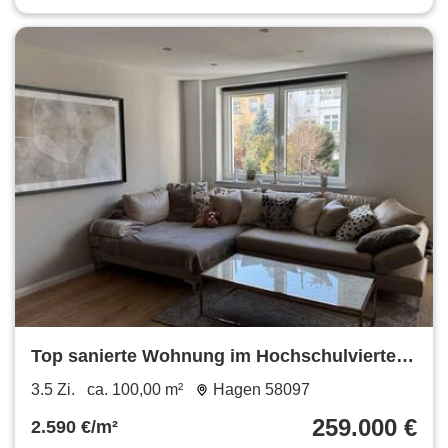
Top sanierte Wohnung im Hochschulviertel
*provisionsfrei*
3.5 Zi.
ca. 100,00 m²
Hagen 58097
259.000 €
2.590 €/m²