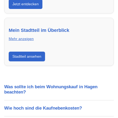
Jetzt entdecken
energieeffizient und sofort bezugsfertig.
Mein Stadtteil im Überblick
Mehr anzeigen
Erfahre mehr über deinen Stadtteil in Hagen:
Stadtteil ansehen
Lebensqualität, Verkehrsanbindung, Schulen,
Freizeitmöglichkeiten und Mietpreise.
Was sollte ich beim Wohnungskauf in Hagen
beachten?
Wie hoch sind die Kaufnebenkosten?