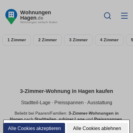
Wohnungen
Hagen
.de
Wohnungen einfach finden
1 Zimmer
2 Zimmer
3 Zimmer
4 Zimmer
3-Zimmer-Wohnung in Hagen kaufen
Stadtteil-Lage · Preisspannen · Ausstattung
Beliebt bei Paaren/Familien:
3-Zimmer-Wohnungen in
Hagen
nach
Stadtteilen
,
ruhiger Lage
und
Preisspannen
.
Filtere
Balkon
,
Tiefgarage
,
Aufzug
,
provisionsfrei
.
Alle Cookies akzeptieren
Alle Cookies ablehnen