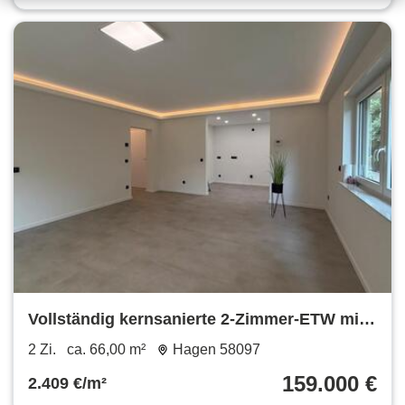
Vollständig kernsanierte 2-Zimmer-ETW mit
Terrasse und Stellplatz
2 Zi.
ca. 66,00 m²
Hagen 58097
159.000 €
2.409 €/m²