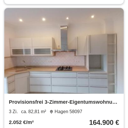
Provisionsfrei 3-Zimmer-Eigentumswohnung
mit Balkon, Kamin.
3 Zi.
ca. 82,81 m²
Hagen 58097
164.900 €
2.052 €/m²