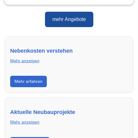
mehr Angebote
Nebenkosten verstehen
Mehr anzeigen
Erfahre, welche Nebenkosten rechtmäßig sind und
Mehr erfahren
wie du deine monatliche Belastung optimieren
kannst.
Aktuelle Neubauprojekte
Mehr anzeigen
Entdecke Neubauprojekte in Hagen – modern,