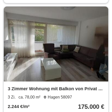
3 Zimmer Wohnung mit Balkon von Privat zu
verkaufen
3 Zi.
ca. 78,00 m²
Hagen 58097
175.000 €
2.244 €/m²