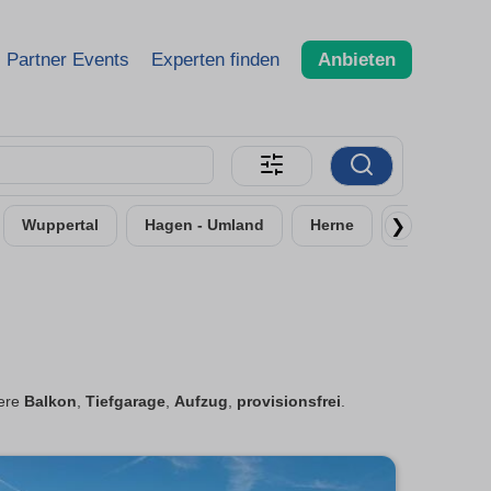
Partner Events
Experten finden
Anbieten
❯
Wuppertal
Hagen - Umland
Herne
Remscheid
tere
Balkon
,
Tiefgarage
,
Aufzug
,
provisionsfrei
.