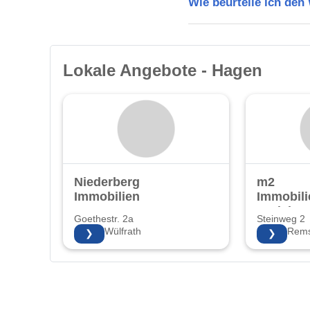
Wie beurteile ich de
Lokale Angebote - Hagen
Niederberg
m2
Immobilien
Immobil
Projekte
Goethestr. 2a
Steinweg 2
KG
42489 Wülfrath
42853 Rems
❯
❯