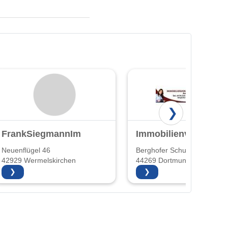
❯
FrankSiegmannImmobilien
Immobilienvermittlu
Neuenflügel 46
Berghofer Schulstr. 1
42929 Wermelskirchen
44269 Dortmund
❯
❯