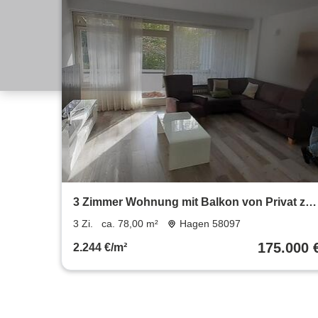
3 Zimmer Wohnung mit Balkon von Privat zu
verkaufen
3 Zi.
ca. 78,00 m²
Hagen 58097
175.000 
2.244 €/m²