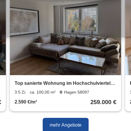
Top sanierte Wohnung im Hochschulviertel
*provisionsfrei*
3.5 Zi.
ca. 100,00 m²
Hagen 58097
€
259.000 €
2.590 €/m²
mehr Angebote