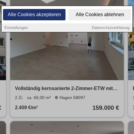
Alle Cookies akzeptieren
Alle Cookies ablehnen
Einstellungen
Datenschutzerklärung
Vollständig kernsanierte 2-Zimmer-ETW mit
Terrasse und Stellplatz
2 Zi.
ca. 66,00 m²
Hagen 58097
€
159.000 €
2.409 €/m²