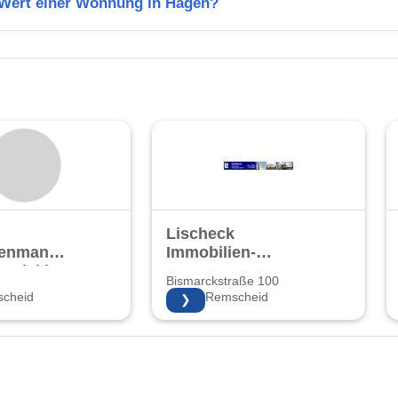
n Wert einer Wohnung in Hagen?
Lischeck
ienmanagement
Immobilien-
ntwicklung
Management
Bismarckstraße 100
GmbH
cheid
42859 Remscheid
❯