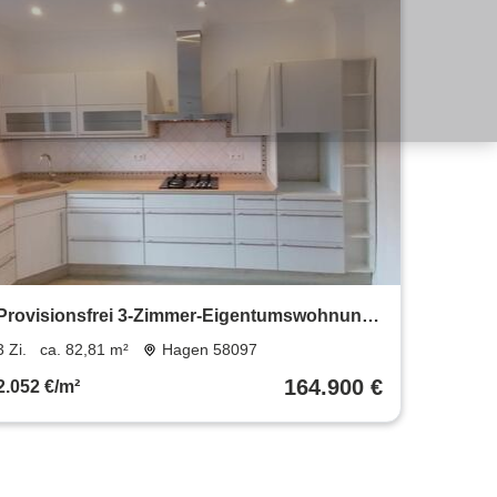
Provisionsfrei 3-Zimmer-Eigentumswohnung
mit Balkon, Kamin.
3 Zi.
ca. 82,81 m²
Hagen 58097
164.900 €
2.052 €/m²