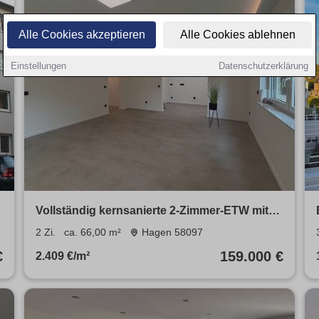
Alle Cookies akzeptieren
Alle Cookies ablehnen
Einstellungen
Datenschutzerklärung
Vollständig kernsanierte 2-Zimmer-ETW mit
Terrasse und Stellplatz
2 Zi.
ca. 66,00 m²
Hagen 58097
€
159.000 €
2.409 €/m²