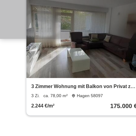
3 Zimmer Wohnung mit Balkon von Privat zu
verkaufen
3 Zi.
ca. 78,00 m²
Hagen 58097
175.000 
2.244 €/m²