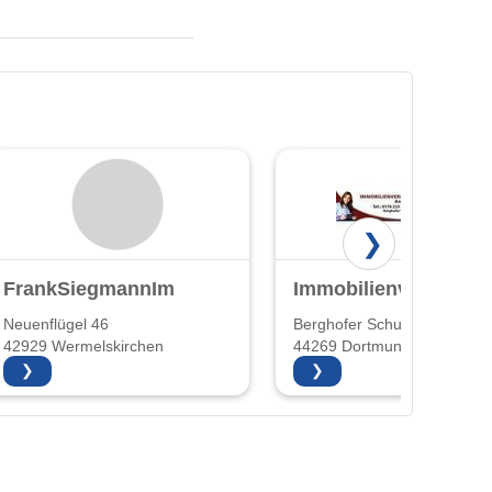
❯
FrankSiegmannImmobilien
Immobilienvermittlu
Neuenflügel 46
Berghofer Schulstr. 1
42929 Wermelskirchen
44269 Dortmund
❯
❯