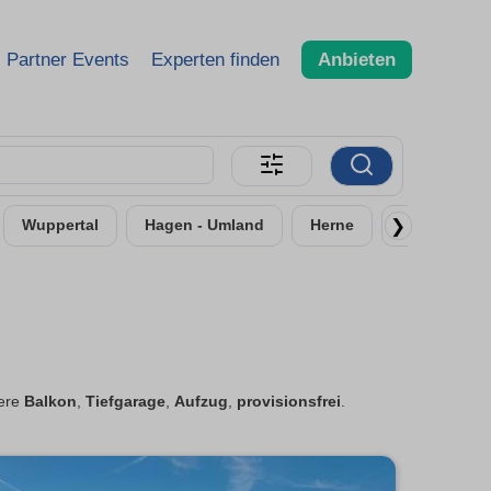
Partner Events
Experten finden
Anbieten
❯
Wuppertal
Hagen - Umland
Herne
Remscheid
tere
Balkon
,
Tiefgarage
,
Aufzug
,
provisionsfrei
.