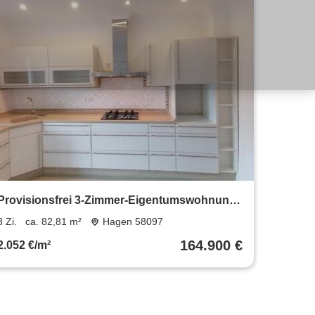
Provisionsfrei 3-Zimmer-Eigentumswohnung
mit Balkon, Kamin.
3 Zi.
ca. 82,81 m²
Hagen 58097
164.900 €
2.052 €/m²