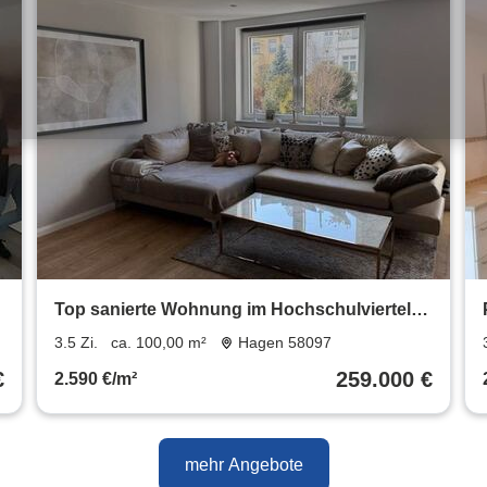
Top sanierte Wohnung im Hochschulviertel
*provisionsfrei*
3.5 Zi.
ca. 100,00 m²
Hagen 58097
€
259.000 €
2.590 €/m²
mehr Angebote