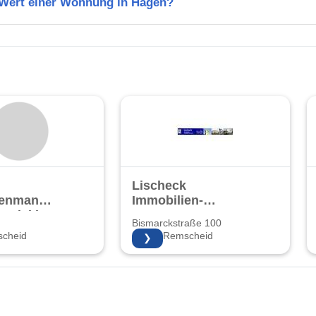
n Wert einer Wohnung in Hagen?
Lischeck
ienmanagement
Immobilien-
ntwicklung
Management
Bismarckstraße 100
GmbH
cheid
42859 Remscheid
❯