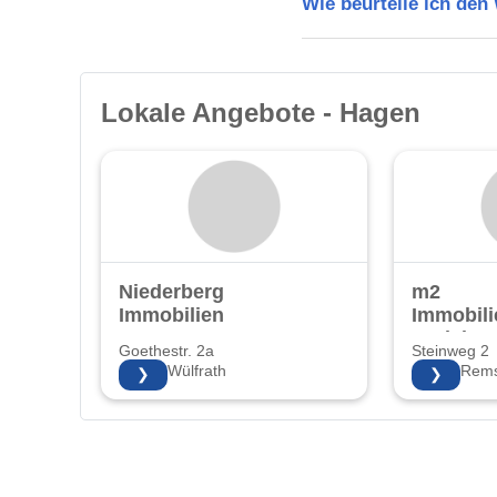
Wie beurteile ich de
Lokale Angebote - Hagen
Niederberg
m2
Immobilien
Immobil
Projekte
Goethestr. 2a
Steinweg 2
KG
42489 Wülfrath
42853 Rems
❯
❯