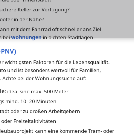
sichere Keller zur Verfügung?
ooter in der Nähe?
nn mit dem Fahrrad oft schneller ans Ziel
s bei
wohnungen
in dichten Stadtlagen.
ÖPNV)
r wichtigsten Faktoren für die Lebensqualität.
o und ist besonders wertvoll für Familien,
. Achte bei der Wohnungssuche auf:
le:
ideal sind max. 500 Meter
s mind. 10–20 Minuten
tadt oder zu großen Arbeitgebern
 oder Freizeitaktivitäten
eubauprojekt kann eine kommende Tram- oder