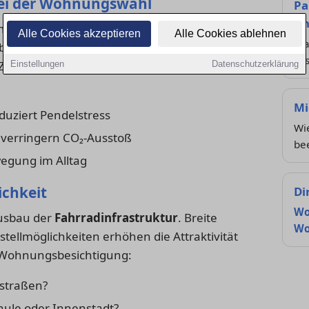
bei der Wohnungswahl
Pa
An
hnungen in der Nähe von Bahn, Bus oder gut
Alle Cookies akzeptieren
Alle Cookies ablehnen
Wa
esonders begehrt. Wer täglich pendelt,
wi
em Zugang zum ÖPNV oder sicheren
Einstellungen
Datenschutzerklärung
Mi
uziert Pendelstress
Wi
verringern CO₂-Ausstoß
be
egung im Alltag
ichkeit
Di
Wo
Ausbau der
Fahrradinfrastruktur
. Breite
Wo
ellmöglichkeiten erhöhen die Attraktivität
er Wohnungsbesichtigung:
straßen?
chule oder Innenstadt?