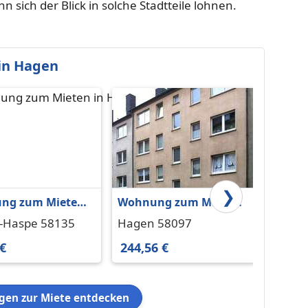
 sich der Blick in solche Stadtteile lohnen.
in Hagen
❯
ng zum Mieten
Wohnung zum Mieten
Wohnu
en-Haspe 1.120 €
in Hagen 244,56 € 49.91
in Hag
-Haspe 58135
Hagen 58097
Hagen
m²
 €
244,56 €
395 €
en zur Miete entdecken