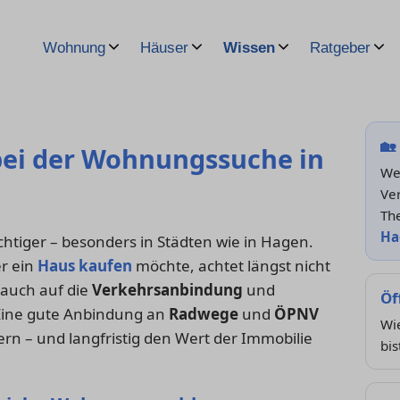
Wohnung
Häuser
Wissen
Ratgeber
🏡
ei der Wohnungssuche in
We
Ve
Th
Ha
htiger – besonders in Städten wie in Hagen.
r ein
Haus kaufen
möchte, achtet längst nicht
 auch auf die
Verkehrsanbindung
und
Öf
 Eine gute Anbindung an
Radwege
und
ÖPNV
Wi
ern – und langfristig den Wert der Immobilie
bis