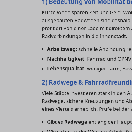
1) Bedeutung von Mobilität 
Kurze Wege sparen Zeit und Geld. Wo
ausgebauten Radwegen sind deshalb b
profitiert von einer Lage mit direkt
Radverbindungen in die Innenstadt.
Arbeitsweg:
schnelle Anbindung red
Nachhaltigkeit:
Fahrrad und ÖPNV 
Lebensqualität:
weniger Lärm, Bew
2) Radwege & Fahrradfreundl
Viele Städte investieren stark in den 
Radwege, sichere Kreuzungen und Abst
eines Viertels erheblich. Prüfe bei d
Gibt es
Radwege
entlang der Haupt
Wie sicher ist der Weg zur Arbeit, S