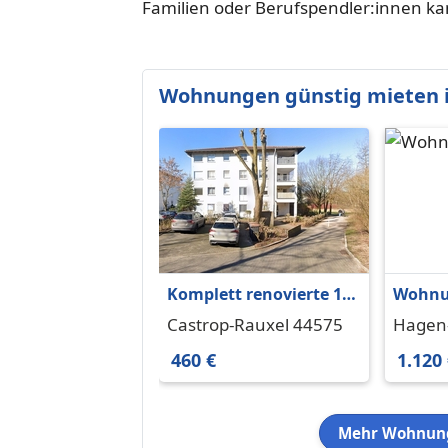
Familien oder Berufspendler:innen kann
Wohnungen günstig mieten 
Komplett renovierte 1-
Wohnu
Zimmer-Wohnung
in Hag
Castrop-Rauxel 44575
Hagen
112 m²
460 €
1.120
Mehr Wohnung