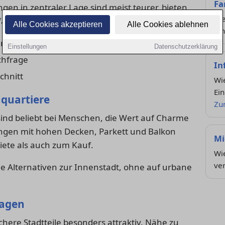
Fa
en in zentraler Lage sind meist teurer, bieten
Die
ältiges Freizeitangebot.
Alle Cookies akzeptieren
Alle Cookies ablehnen
Ki
ierende
Einstellungen
Datenschutzerklärung
chfrage
In
chnitt
Wie
Ein
uquartiere
Zu
sind beliebt bei Menschen, die Wert auf Charme
gen mit hohen Decken, Parkett und Balkon
Mi
iete als auch zum Kauf.
Wie
ve
tige Alternativen zur Innenstadt, ohne auf urbane
lagen
chere Stadtteile besonders attraktiv. Nähe zu