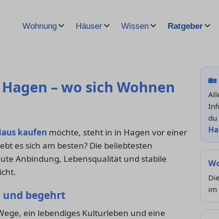
Wohnung
Häuser
Wissen
Ratgeber
🏡
in Hagen – wo sich Wohnen
Al
Inf
du
Ha
aus kaufen
möchte, steht in in Hagen vor einer
lebt es sich am besten? Die beliebtesten
te Anbindung, Lebensqualität und stabile
Wo
icht.
Di
im 
l und begehrt
Wege, ein lebendiges Kulturleben und eine