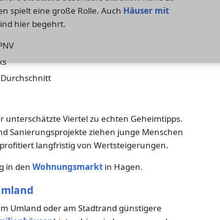
en spielt eine große Rolle. Auch
Häuser mit
nd hier begehrt.
ÖPNV
ks
 Durchschnitt
er unterschätzte Viertel zu echten Geheimtipps.
und Sanierungsprojekte ziehen junge Menschen
profitiert langfristig von Wertsteigerungen.
eg in den
Wohnungsmarkt
in Hagen.
umland
 im Umland oder am Stadtrand günstigere