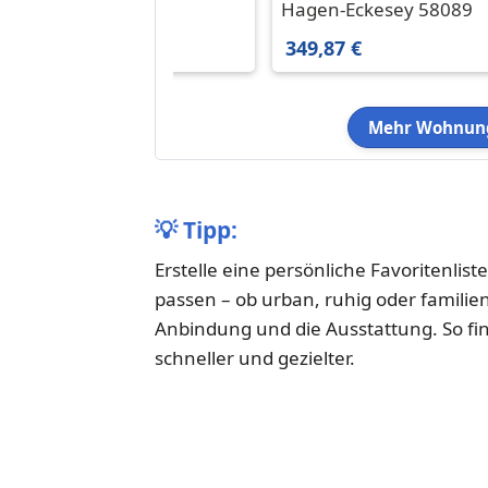
in Hagen 390,32 € 66.12
in Hagen-Eckesey
Hagen 58135
Hagen-Eckesey 58089
m²
349,87 € 56.43 m²
390,32 €
349,87 €
Mehr Wohnung
💡
Tipp:
Erstelle eine persönliche Favoritenlist
passen – ob urban, ruhig oder familie
Anbindung und die Ausstattung. So fi
schneller und gezielter.